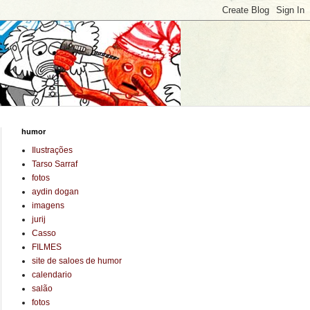
humor
Ilustrações
Tarso Sarraf
fotos
aydin dogan
imagens
jurij
Casso
FILMES
site de saloes de humor
calendario
salão
fotos