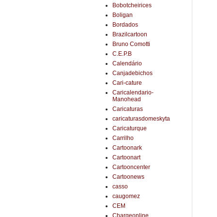
Bobotcheirices
Boligan
Bordados
Brazilcartoon
Bruno Comotti
C.E.P.B
Calendário
Canjadebichos
Cari-cature
Caricalendario-
Manohead
Caricaturas
caricaturasdomeskyta
Caricaturque
Carrilho
Cartoonark
Cartoonart
Cartooncenter
Cartoonews
casso
caugomez
CEM
Chargeonline