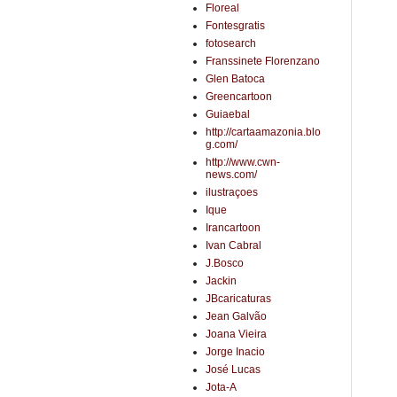
Floreal
Fontesgratis
fotosearch
Franssinete Florenzano
Glen Batoca
Greencartoon
Guiaebal
http://cartaamazonia.blo
g.com/
http://www.cwn-
news.com/
ilustraçoes
Ique
Irancartoon
Ivan Cabral
J.Bosco
Jackin
JBcaricaturas
Jean Galvão
Joana Vieira
Jorge Inacio
José Lucas
Jota-A