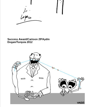
Success Award/Cartoon 29ºAydin
Dogan/Turquia 2012