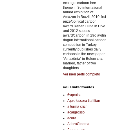
ecologic cartoon free
theme in 3o international
humor exhibition of
Amazon in Brazil, 2010 first
prize/political cartoon
award Ranan Lurie in USA
and 2012 sucess
award/cartoon in 29o aydin
dogan international cartoon
competition in Turkey,
currently publishes daily
cartoons in the newspaper
"Amazônia" in Belém city,
married, father of two
daughters.
Ver meu perfil completo
meus links favoritos
6vqcoisa
A professora tia lilian
a turma cricri
acaigrosso
acara
AdoroCinema
Airton nasc