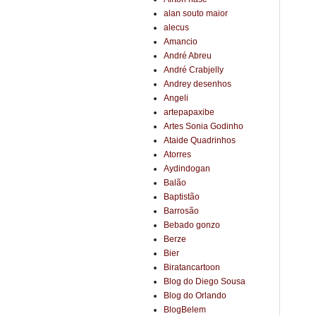
alan souto maior
alecus
Amancio
André Abreu
André Crabjelly
Andrey desenhos
Angeli
artepapaxibe
Artes Sonia Godinho
Ataide Quadrinhos
Atorres
Aydindogan
Balão
Baptistão
Barrosão
Bebado gonzo
Berze
Bier
Biratancartoon
Blog do Diego Sousa
Blog do Orlando
BlogBelem