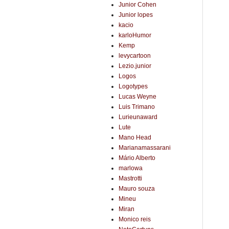
Junior Cohen
Junior lopes
kacio
karloHumor
Kemp
levycartoon
Lezio.junior
Logos
Logotypes
Lucas Weyne
Luis Trimano
Lurieunaward
Lute
Mano Head
Marianamassarani
Mário Alberto
marlowa
Mastrotti
Mauro souza
Mineu
Miran
Monico reis