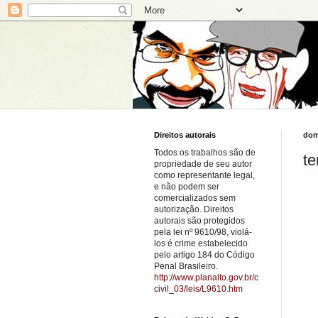
Direitos autorais
dom
Todos os trabalhos são de
te
propriedade de seu autor
como representante legal,
e não podem ser
comercializados sem
autorização. Direitos
autorais são protegidos
pela lei nº 9610/98, violá-
los é crime estabelecido
pelo artigo 184 do Código
Penal Brasileiro.
http://www.planalto.gov.br/c
civil_03/leis/L9610.htm