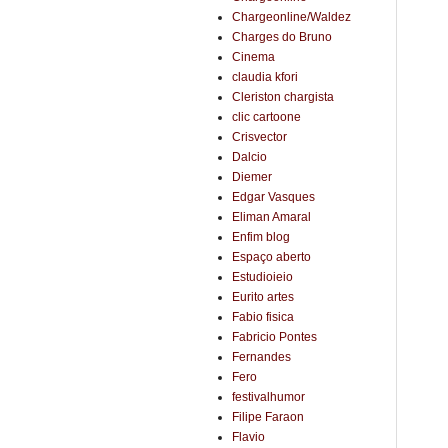
Chargeonline/Waldez
Charges do Bruno
Cinema
claudia kfori
Cleriston chargista
clic cartoone
Crisvector
Dalcio
Diemer
Edgar Vasques
Eliman Amaral
Enfim blog
Espaço aberto
Estudioieio
Eurito artes
Fabio fisica
Fabricio Pontes
Fernandes
Fero
festivalhumor
Filipe Faraon
Flavio